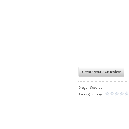
G
O
RECORD DETAILS
N
R
Create your own review
E
Dragon Records
Average rating:
C