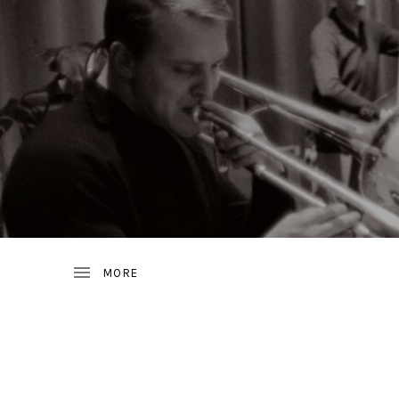
JAZZ
D
FROM
SWEDEN
R
A